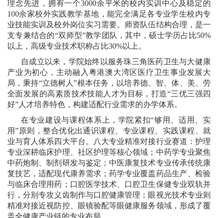
理念先进，拥有一个3000余平米的校内实训中心及稳定的
100余家校外实践教学基地，能完全满足各专业学生校内专
业技能实训及校外岗位实习需要。师资队伍结构合理，是一
支专兼结合的“双师型”教学团队，其中，硕士学历占比50%
以上，高级专业技术职称占比30%以上。
自成立以来，学院始终以服务珠三角医药卫生与大健康
产业为初心，主动融入粤港澳大湾区医疗卫生事业发展大
局，秉持“立德树人”根本任务，以培养德、智、体、美、劳
全面发展的高素质技术技能人才为目标，打造“三优三强四
好”人才培养特色，构建适配行业需求的办学体系。
在专业建设与课程体系上，学院紧扣“够用、适用、实
用”原则，整合优化出通识课程、专业课程、实践课程、就
业与育人体系四大平台。八大专业精准对接行业赛道：护理
专业深耕临床护理、社区护理等核心领域；中药学专业聚焦
中药炮制、制剂研发与鉴定；中医康复技术专业传承传统康
复技艺，适配现代康养需求；药学专业覆盖药品生产、检验
与临床合理用药；口腔医学技术、口腔卫生保健专业双轨并
行，分别专攻义齿制作与口腔健康管理；眼视光技术专业则
精准对接近视防控、眼镜验配等眼健康服务领域，形成了覆
盖全健康产业链的专业布局。