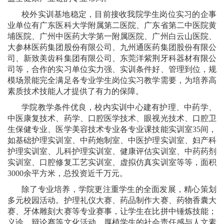
校外实训基地稳定，目前接收我院学生岗位实习的企事
业单位有广东医科大学附属第二医院、广东省第二中医院黄
埔医院、广州中医药大学第一附属医院、广州白云山医院、
大参林医药集团股份有限公司、九州通医药集团股份有限公
司、新致美齿科集团有限公司、东莞洋紫荆牙科器材有限公
司等，合作的实习单位实力强、实训条件好、管理到位，规
模场景能完全满足各专业学生岗位实习教学需要，为培养高
素质技术技能人才提供了有力的保障。
学院教学条件优良，校内实训中心建有护理、中药学、
中医康复技术、药学、口腔医学技术、眼视光技术、口腔卫
生保健专业、医学美容技术专业各专业课技能实训室35间，
如基础护理实训室、中药炮制室、中医护理实训室、妇产科
护理实训室、儿科护理实训室、健康评估实训室、中药药剂
实训室、口腔修复工艺实训室、虚拟仿真实训室等等，面积
3000余平方米，总投资近千万元。
除了专业培养，学院更注重学生的全面发展，精心策划
多元校园活动。护理礼仪大赛、药品制作大赛、药物香囊大
赛、牙体雕刻大赛等专业赛事，让学生在比拼中锤炼技能；
义诊、辩论赛等文化活动，厚植学生的社会责任感与人文素